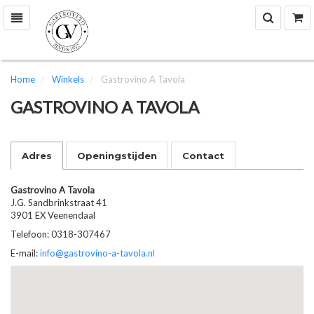
Zoek
W
Toggle
navigation
Home
Winkels
Gastrovino A Tavola
GASTROVINO A TAVOLA
Adres
Openingstijden
Contact
Gastrovino A Tavola
J.G. Sandbrinkstraat 41
3901 EX Veenendaal
Telefoon: 0318-307467
E-mail:
info@gastrovino-a-tavola.nl