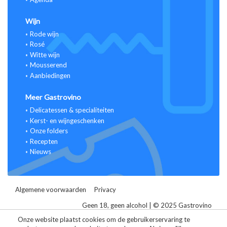
Wijn
Rode wijn
Rosé
Witte wijn
Mousserend
Aanbiedingen
Meer Gastrovino
Delicatessen & specialiteiten
Kerst- en wijngeschenken
Onze folders
Recepten
Nieuws
Algemene voorwaarden
Privacy
Geen 18, geen alcohol | © 2025 Gastrovino
Alle prijzen zijn inclusief BTW.
Onze website plaatst cookies om de gebruikerservaring te