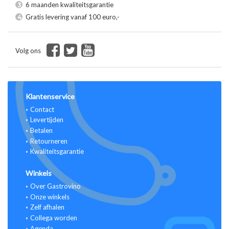
6 maanden kwaliteitsgarantie
3
Gratis levering vanaf 100 euro,-
4
Volg ons
Klantenservice
Contact
Levertijden
Betalen
Retourneren
Kwaliteitsgarantie
Winkels
Over Gastrovino
Onze winkels
Zelf afhalen
Collega worden
Agenda