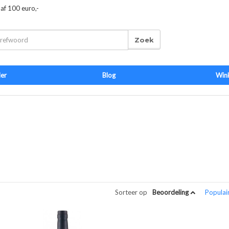
naf 100 euro,-
Zoek
der
Blog
Win
Sorteer op
Beoordeling
Populai