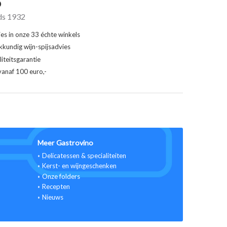
o
ds 1932
ies in onze 33 échte winkels
kkundig wijn-spijsadvies
iteitsgarantie
vanaf 100 euro,-
Meer Gastrovino
Delicatessen & specialiteiten
Kerst- en wijngeschenken
Onze folders
Recepten
Nieuws