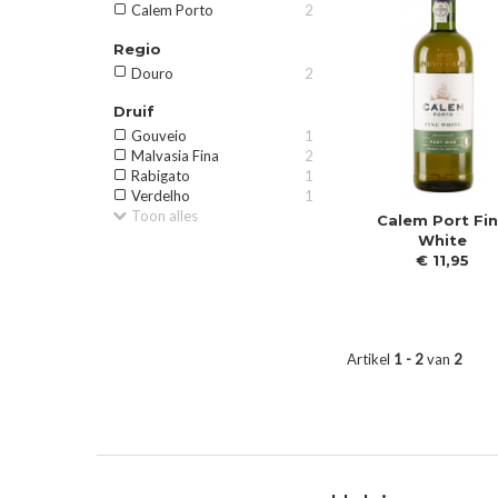
Calem Porto
2
Regio
Douro
2
Druif
Gouveio
1
Malvasia Fina
2
Rabigato
1
Verdelho
1
Toon alles
Calem Port Fi
White
€
11
,
95
Artikel
1 - 2
van
2