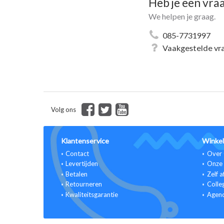
Heb je een vra
We helpen je graag.
085-7731997
Vaakgestelde vr
Volg ons
Klantenservice
Winkel
Contact
Over 
Levertijden
Onze 
Betalen
Zelf a
Retourneren
Colle
Kwaliteitsgarantie
Agen