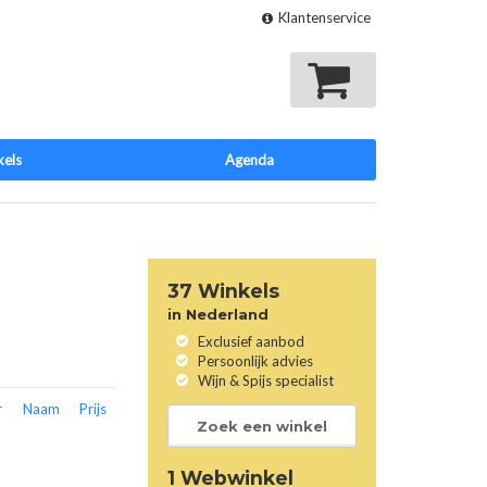
Klantenservice
Mijn winkelmand
kels
Agenda
37 Winkels
in Nederland
Exclusief aanbod
Persoonlijk advies
Wijn & Spijs specialist
r
Naam
Prijs
Zoek een winkel
1 Webwinkel