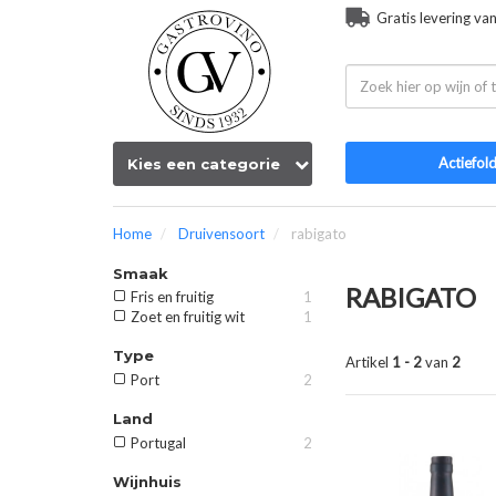
Gratis levering va
Actiefol
Kies een categorie
Home
Druivensoort
rabigato
Smaak
RABIGATO
Fris en fruitig
1
Zoet en fruitig wit
1
Type
Artikel
1 - 2
van
2
Port
2
Land
Portugal
2
Wijnhuis