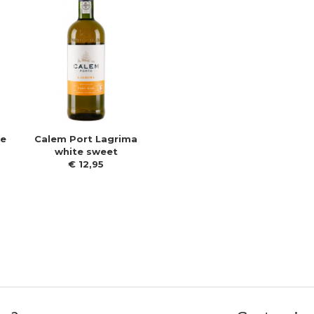
ne
Calem Port Lagrima
white sweet
€
12
,
95