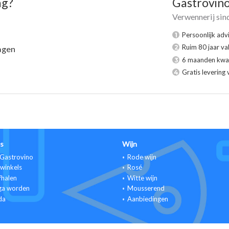
ag?
Gastrovin
Verwennerij sin
Persoonlijk adv
1
Ruim 80 jaar va
2
agen
6 maanden kwal
3
Gratis levering 
4
s
Wijn
Gastrovino
Rode wijn
winkels
Rosé
fhalen
Witte wijn
ga worden
Mousserend
da
Aanbiedingen