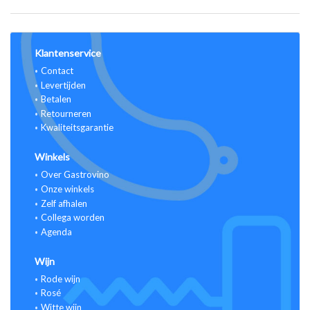
Klantenservice
Contact
Levertijden
Betalen
Retourneren
Kwaliteitsgarantie
Winkels
Over Gastrovino
Onze winkels
Zelf afhalen
Collega worden
Agenda
Wijn
Rode wijn
Rosé
Witte wijn