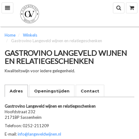
Zoek
W
Toggle
navigation
Home
Winkels
Gastrovino Langeveld wijnen en relatiegeschenken
GASTROVINO LANGEVELD WIJNEN
EN RELATIEGESCHENKEN
Kwaliteitswijn voor iedere gelegenheid.
Adres
Openingstijden
Contact
Gastrovino Langeveld wijnen en relatiegeschenken
Hoofdstraat 232
2171BP Sassenheim
Telefoon: 0252-211209
E-mail:
info@langeveldwijnen.nl