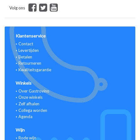
Volg ons
Klantenservice
Contact
Levertijden
Betalen
Retourneren
Kwaliteitsgarantie
Winkels
Over Gastrovino
Onze winkels
Zelf afhalen
Collega worden
Agenda
Wijn
Rode wijn