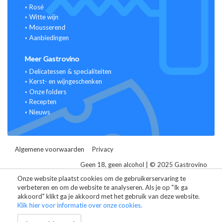
Rosé
Witte wijn
Mousserend
Aanbiedingen
Meer Gastrovino
Delicatessen & specialiteiten
Kerst- en wijngeschenken
Onze folders
Recepten
Nieuws
Algemene voorwaarden
Privacy
Geen 18, geen alcohol | © 2025 Gastrovino
Alle prijzen zijn inclusief BTW.
Onze website plaatst cookies om de gebruikerservaring te
verbeteren en om de website te analyseren. Als je op "Ik ga
Website ontwikkeld door Storefront
akkoord" klikt ga je akkoord met het gebruik van deze website.
Klik hier voor informatie over onze cookies.