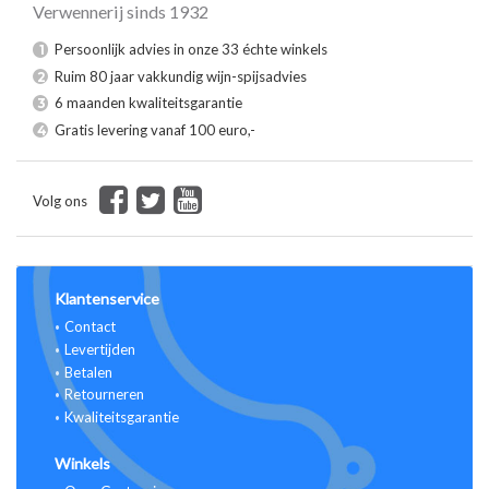
Verwennerij sinds 1932
Persoonlijk advies in onze 33 échte winkels
1
Ruim 80 jaar vakkundig wijn-spijsadvies
2
6 maanden kwaliteitsgarantie
3
Gratis levering vanaf 100 euro,-
4
Volg ons
Klantenservice
Contact
Levertijden
Betalen
Retourneren
Kwaliteitsgarantie
Winkels