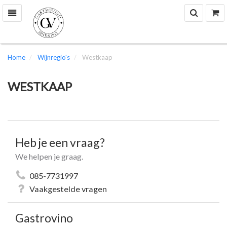
Zoek
W
Toggle
navigation
Home
Wijnregio's
Westkaap
WESTKAAP
Heb je een vraag?
We helpen je graag.
085-7731997
Vaakgestelde vragen
Gastrovino