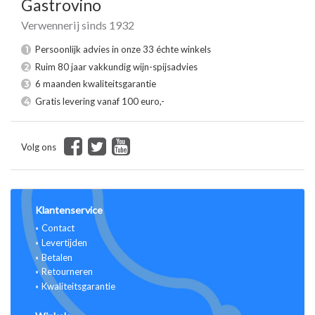
Gastrovino
Verwennerij sinds 1932
Persoonlijk advies in onze 33 échte winkels
1
Ruim 80 jaar vakkundig wijn-spijsadvies
2
6 maanden kwaliteitsgarantie
3
Gratis levering vanaf 100 euro,-
4
Volg ons
Klantenservice
Contact
Levertijden
Betalen
Retourneren
Kwaliteitsgarantie