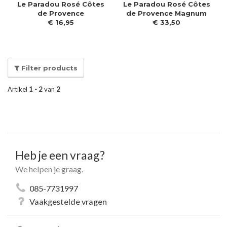
Le Paradou Rosé Côtes
Le Paradou Rosé Côtes
de Provence
de Provence Magnum
€
16
,
95
€
33
,
50
Filter products
Artikel
1 - 2
van
2
Heb je een vraag?
We helpen je graag.
085-7731997
Vaakgestelde vragen