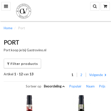
Zoek
W
Toggle
navigation
Home
Port
PORT
Port koop je bij Gastrovino.nl
Filter products
Artikel
1 - 12
van
13
1
2
Volgende
Sorteer op
Beoordeling
Populair
Naam
Prijs