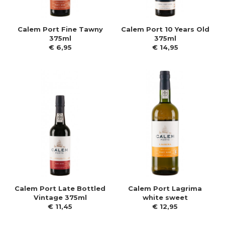
Calem Port Fine Tawny
Calem Port 10 Years Old
375ml
375ml
€
6
,
95
€
14
,
95
Calem Port Late Bottled
Calem Port Lagrima
Vintage 375ml
white sweet
€
11
,
45
€
12
,
95