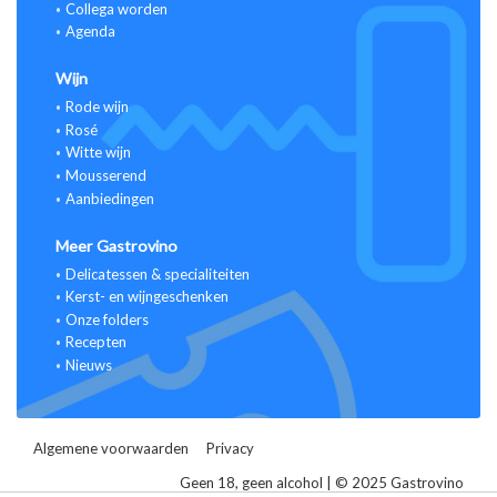
Collega worden
Agenda
Wijn
Rode wijn
Rosé
Witte wijn
Mousserend
Aanbiedingen
Meer Gastrovino
Delicatessen & specialiteiten
Kerst- en wijngeschenken
Onze folders
Recepten
Nieuws
Algemene voorwaarden
Privacy
Geen 18, geen alcohol | © 2025 Gastrovino