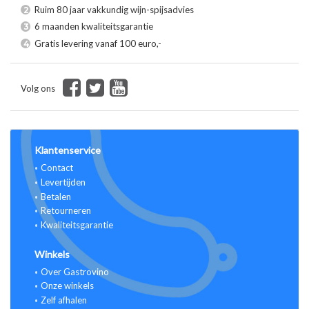
Ruim 80 jaar vakkundig wijn-spijsadvies
2
6 maanden kwaliteitsgarantie
3
Gratis levering vanaf 100 euro,-
4
Volg ons
Klantenservice
Contact
Levertijden
Betalen
Retourneren
Kwaliteitsgarantie
Winkels
Over Gastrovino
Onze winkels
Zelf afhalen