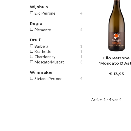
Wijnhuis
Elio Perrone
4
Regio
Piemonte
4
Druif
Barbera
1
Brachetto
1
Chardonnay
1
Elio Perrone
Moscato/Muscat
3
'Moscato D'Ast
Wijnmaker
€
13
,
95
Stefano Perrone
4
Artikel
1 - 4
van
4