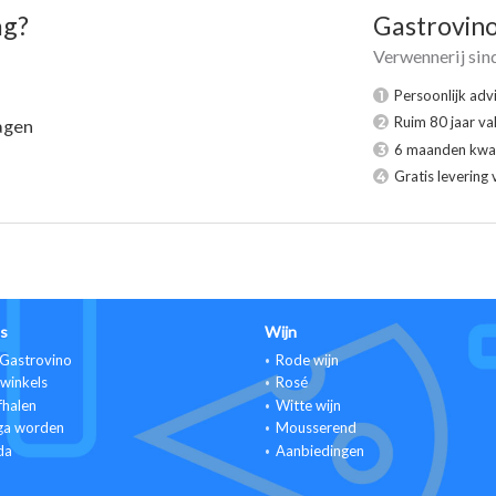
ag?
Gastrovin
Verwennerij sin
Persoonlijk adv
1
Ruim 80 jaar va
2
agen
6 maanden kwal
3
Gratis levering 
4
s
Wijn
Gastrovino
Rode wijn
winkels
Rosé
fhalen
Witte wijn
ga worden
Mousserend
da
Aanbiedingen