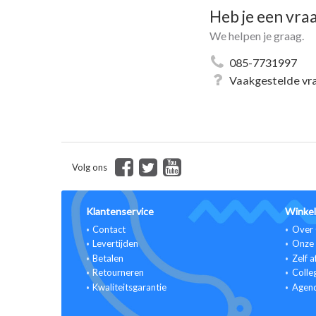
Heb je een vra
We helpen je graag.
085-7731997
Vaakgestelde vr
Volg ons
Klantenservice
Winkel
Contact
Over 
Levertijden
Onze 
Betalen
Zelf a
Retourneren
Colle
Kwaliteitsgarantie
Agen