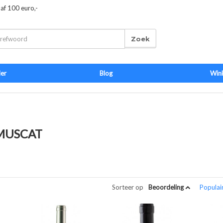
naf 100 euro,-
Zoek
der
Blog
Win
MUSCAT
Sorteer op
Beoordeling
Populai