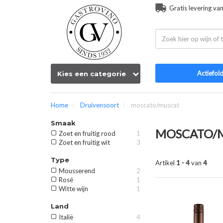
Gratis levering va
Actiefol
Kies een categorie
Home
Druivensoort
moscato/muscat
Smaak
MOSCATO/
Zoet en fruitig rood
1
Zoet en fruitig wit
3
Type
Artikel
1 - 4
van
4
Mousserend
2
Rosé
1
Witte wijn
1
Land
Italië
4