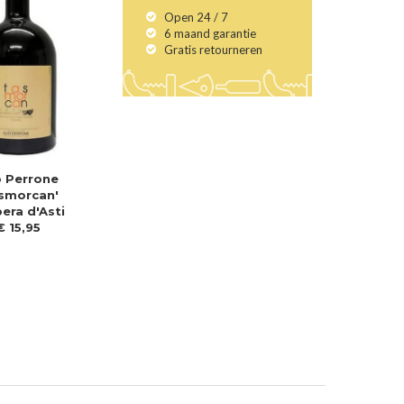
Open 24 / 7
6 maand garantie
Gratis retourneren
o Perrone
smorcan'
era d'Asti
€
15
,
95