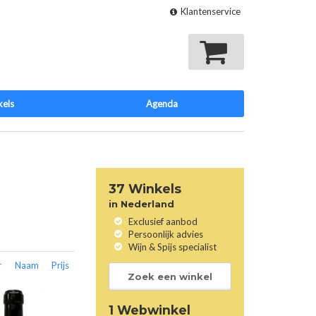
Klantenservice
Mijn winkelmand
kels
Agenda
37 Winkels
in Nederland
Exclusief aanbod
Persoonlijk advies
Wijn & Spijs specialist
r
Naam
Prijs
Zoek een winkel
1 Webwinkel