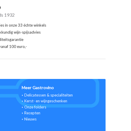
o
ds 1932
ies in onze 33 échte winkels
kkundig wijn-spijsadvies
iteitsgarantie
vanaf 100 euro,-
Meer Gastrovino
Delicatessen & specialiteiten
Kerst- en wijngeschenken
Onze folders
Recepten
Nieuws