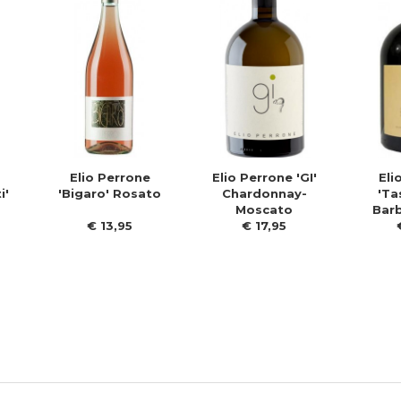
Elio Perrone
Elio Perrone 'GI'
Eli
i'
'Bigaro' Rosato
Chardonnay-
'Ta
Moscato
Barb
€
13
,
95
€
17
,
95