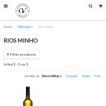
Zoek
W
Toggle
navigation
Home
Wijnregio's
Rios Minho
RIOS MINHO
Filter products
Artikel
1 - 1
van
1
Sorteer op
Beoordeling
Populair
Naam
Prijs