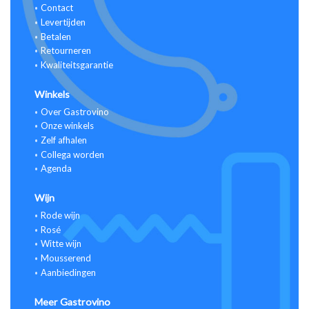
Contact
Levertijden
Betalen
Retourneren
Kwaliteitsgarantie
Winkels
Over Gastrovino
Onze winkels
Zelf afhalen
Collega worden
Agenda
Wijn
Rode wijn
Rosé
Witte wijn
Mousserend
Aanbiedingen
Meer Gastrovino