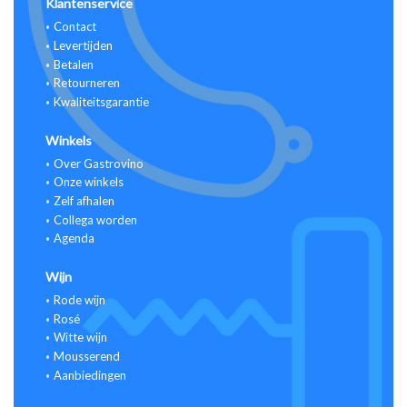
Klantenservice
Contact
Levertijden
Betalen
Retourneren
Kwaliteitsgarantie
Winkels
Over Gastrovino
Onze winkels
Zelf afhalen
Collega worden
Agenda
Wijn
Rode wijn
Rosé
Witte wijn
Mousserend
Aanbiedingen