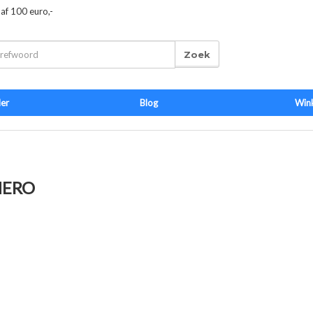
naf 100 euro,-
Zoek
der
Blog
Win
NERO