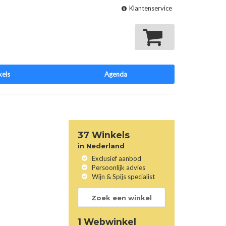
Klantenservice
Mijn winkelmand
kels
Agenda
37 Winkels
in Nederland
Exclusief aanbod
Persoonlijk advies
Wijn & Spijs specialist
Zoek een winkel
1 Webwinkel