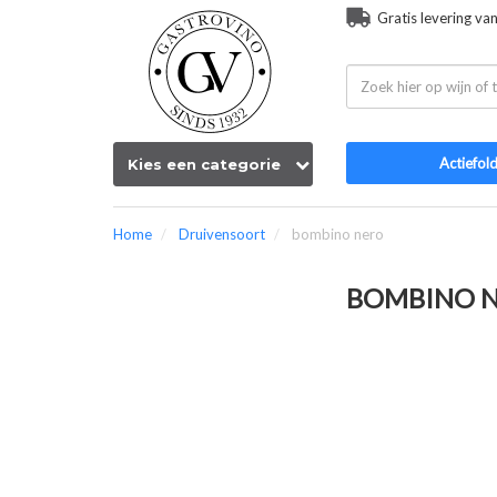
Gratis levering va
Actiefol
Kies een categorie
Home
Druivensoort
bombino nero
BOMBINO 