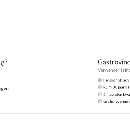
ag?
Gastrovin
Verwennerij sin
Persoonlijk adv
1
Ruim 80 jaar va
2
agen
6 maanden kwal
3
Gratis levering 
4