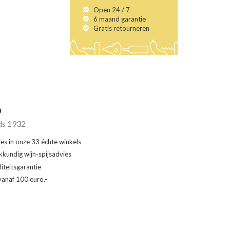
Open 24 / 7
6 maand garantie
Gratis retourneren
o
ds 1932
ies in onze 33 échte winkels
kkundig wijn-spijsadvies
iteitsgarantie
vanaf 100 euro,-