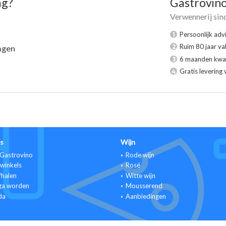
ag?
Gastrovin
Verwennerij sin
Persoonlijk adv
1
Ruim 80 jaar va
2
agen
6 maanden kwal
3
Gratis levering 
4
s
Wijn
Gastrovino
Rode wijn
winkels
Rosé
fhalen
Witte wijn
ga worden
Mousserend
da
Aanbiedingen