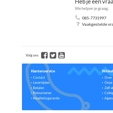
Heb je een vra
We helpen je graag.
085-7731997
Vaakgestelde vr
Volg ons
Klantenservice
Winkel
Contact
Over 
Levertijden
Onze 
Betalen
Zelf a
Retourneren
Colle
Kwaliteitsgarantie
Agen