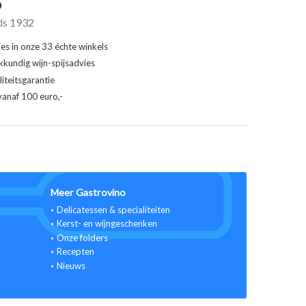
o
ds 1932
ies in onze 33 échte winkels
kkundig wijn-spijsadvies
iteitsgarantie
vanaf 100 euro,-
Meer Gastrovino
Delicatessen & specialiteiten
Kerst- en wijngeschenken
Onze folders
Recepten
Nieuws