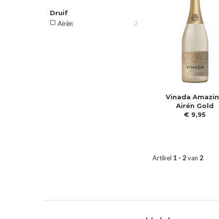
Druif
Airèn
2
Vinada Amazi
Airén Gold
€
9
,
95
Artikel
1 - 2
van
2