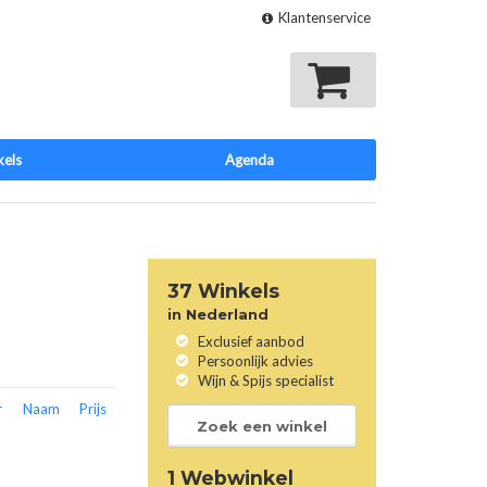
Klantenservice
Mijn winkelmand
kels
Agenda
37 Winkels
in Nederland
Exclusief aanbod
Persoonlijk advies
Wijn & Spijs specialist
r
Naam
Prijs
Zoek een winkel
1 Webwinkel