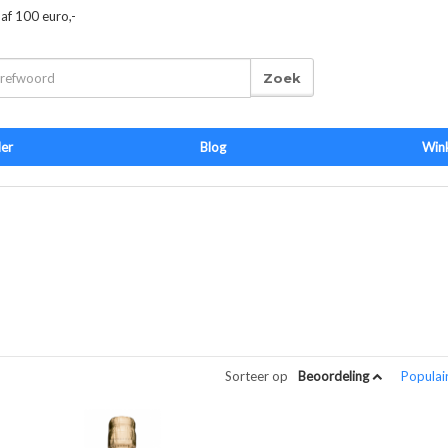
naf 100 euro,-
Zoek
der
Blog
Win
Sorteer op
Beoordeling
Populai