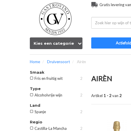
Gratis levering va
Actiefol
Kies een categorie
Home
Druivensoort
Airèn
Smaak
AIRÈN
Fris en fruitig wit
2
Type
Alcoholvrije wijn
2
Artikel
1 - 2
van
2
Land
Spanje
2
Regio
Castilla-La Mancha
2