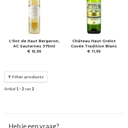
L'Ilot de Haut Bergeron,
Château Haut Grelot
AC Sauternes 375ml
Cuvée Tradition Blanc
€
15
,
95
€
11
,
95
Filter products
Artikel
1 - 2
van
2
Heb je een vraag?