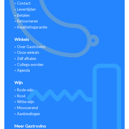
Contact
Levertijden
Betalen
Retourneren
Kwaliteitsgarantie
Winkels
Over Gastrovino
Onze winkels
Zelf afhalen
Collega worden
Agenda
Wijn
Rode wijn
Rosé
Witte wijn
Mousserend
Aanbiedingen
Meer Gastrovino