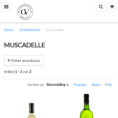
Zoek
W
Toggle
navigation
Home
Druivensoort
muscadelle
MUSCADELLE
Filter products
Artikel
1 - 2
van
2
Sorteer op
Beoordeling
Populair
Naam
Prijs