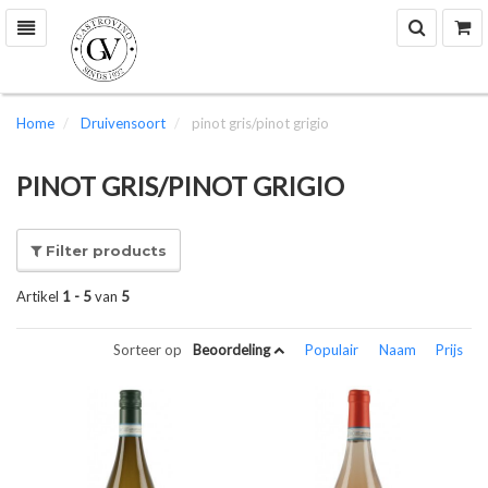
Zoek
W
Toggle
navigation
Home
Druivensoort
pinot gris/pinot grigio
PINOT GRIS/PINOT GRIGIO
Filter products
Artikel
1 - 5
van
5
Sorteer op
Beoordeling
Populair
Naam
Prijs