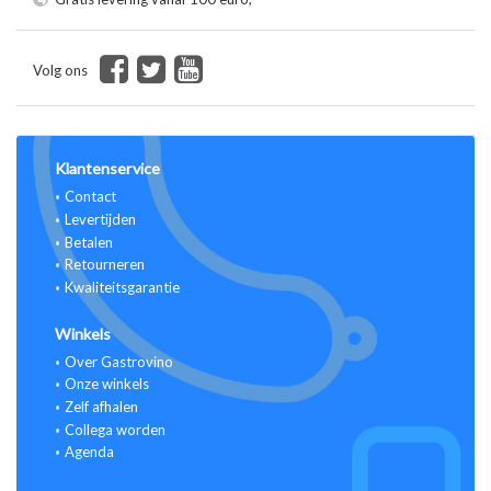
Volg ons
Klantenservice
Contact
Levertijden
Betalen
Retourneren
Kwaliteitsgarantie
Winkels
Over Gastrovino
Onze winkels
Zelf afhalen
Collega worden
Agenda