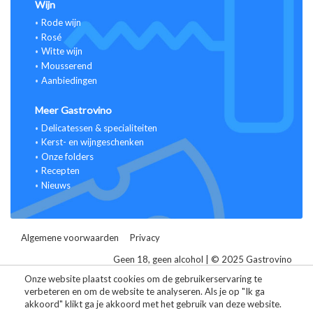
Wijn
Rode wijn
Rosé
Witte wijn
Mousserend
Aanbiedingen
Meer Gastrovino
Delicatessen & specialiteiten
Kerst- en wijngeschenken
Onze folders
Recepten
Nieuws
Algemene voorwaarden
Privacy
Geen 18, geen alcohol | © 2025 Gastrovino
Alle prijzen zijn inclusief BTW.
Onze website plaatst cookies om de gebruikerservaring te
verbeteren en om de website te analyseren. Als je op "Ik ga
Website ontwikkeld door Storefront
akkoord" klikt ga je akkoord met het gebruik van deze website.