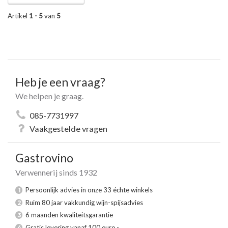
Artikel
1 - 5
van
5
Heb je een vraag?
We helpen je graag.
085-7731997
Vaakgestelde vragen
Gastrovino
Verwennerij sinds 1932
Persoonlijk advies in onze 33 échte winkels
1
Ruim 80 jaar vakkundig wijn-spijsadvies
2
6 maanden kwaliteitsgarantie
3
Gratis levering vanaf 100 euro,-
4